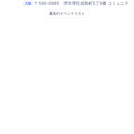
〒590-0985 堺市堺区戎島町5丁9番
コミュニテ
大阪
ィカフェ パンゲア
過去のイベントリスト